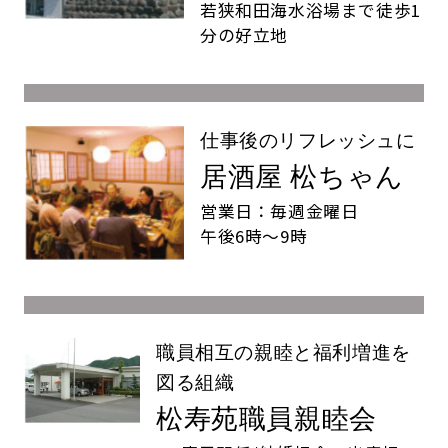
若狭和田海水浴場まで徒歩1
分の好立地
仕事後のリフレッシュに
居酒屋 松ちゃん
営業日：毎週金曜日
午後6時〜9時
職員相互の親睦と福利増進を
図る組織
松寿苑職員親睦会