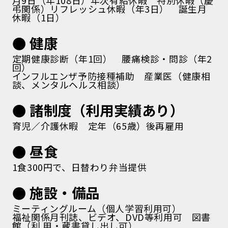
月9日（年108日）年次有給休暇 特別休暇（慶
弔関係）リフレッシュ休暇（年3日） 誕生月
休暇（1日）
● 健康
定期健康診断（年1回） 腰痛検診・問診（年2
回）
インフルエンザ予防接種補助 産業医（健康相
談、メンタルヘルス相談）
● 諸制度（利用実績あり）
育児／介護休暇 定年（65歳）後再雇用
● 昼食
1食300円で、日替わり弁当提供
● 施設・備品
ミーティングルーム（個人学習利用可）
福祉関係月刊誌、ビデオ、DVD等利用可 図書
館（利 用・蔵書貸し出し可）