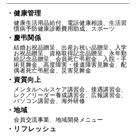
・健康管理
健康生活用品給付、電話健康相談、生活習
慣病予防健康診断費用助成、スポーツ
・慶弔関係
結婚お祝品贈呈、出産お祝い品贈呈、入学
お祝品贈呈、資格取得記念品贈呈、永年勤
続記念品贈呈、会員死亡弔慰金、入院・手
術見舞金、高度障害・後遺障害見舞金、配
偶者死亡弔慰金、災害見舞金
・資質向上
メンタルヘルスケア講習会、接遇講習会、
レク／リーダー養成講習会、広報講習会、
パソコン講習会、海外研修
・地域
会員交流事業、地域開発メニュー
・リフレッシュ